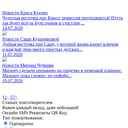
Новости Криса Куадио
Чудесная весточка про Криса: ремиссия продолжается! Пусть
так будет всегда Будь здоров и счастлив,...
14.07.2026
Новости Саши Куприяновой
Добрая весточка про Сашу, у которой жизнь кипит ключом
и каждый день много простых детских...
11.07.2026
Новости Мирона Чубирко
Мирону сделали операцию на сердечке в немецкой клинике.
Малышу пока сложно, но он&nbs...
10.07.2026
1
2
...
57
>
Станьте благотворителем
Важен каждый вклад, даже небольшой
Онлайн
SMS
Реквизиты
QR Код
Тип пожертвования:
Однократно