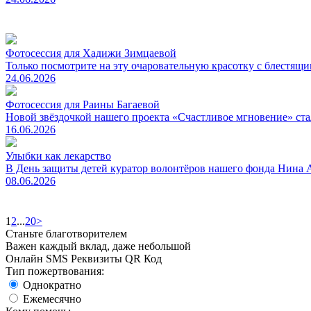
Фотосессия для Хадижи Зимцаевой
Только посмотрите на эту очаровательную красотку с блестящи
24.06.2026
Фотосессия для Раины Багаевой
Новой звёздочкой нашего проекта «Счастливое мгновение» ста
16.06.2026
Улыбки как лекарство
В День защиты детей куратор волонтёров нашего фонда Нина А
08.06.2026
1
2
...
20
>
Станьте благотворителем
Важен каждый вклад, даже небольшой
Онлайн
SMS
Реквизиты
QR Код
Тип пожертвования:
Однократно
Ежемесячно