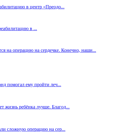
абилитацию в центр «Преодо...
еабилитацию в ...
ся на операцию на сердечке. Конечно, наши...
нд помогал ему пройти леч...
ет жизнь ребёнка лучше. Благод...
али сложную операцию на сер...