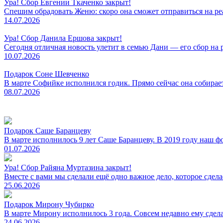
Ура! Сбор Евгении Ткаченко закрыт!
Спешим обрадовать Женю: скоро она сможет отправиться на ре
14.07.2026
Ура! Сбор Данила Ершова закрыт!
Сегодня отличная новость улетит в семью Дани — его сбор на р
10.07.2026
Подарок Соне Шевченко
В марте Софийке исполнился годик. Прямо сейчас она собирает
08.07.2026
Подарок Саше Баранцеву
В марте исполнилось 9 лет Саше Баранцеву. В 2019 году наш фо
01.07.2026
Ура! Сбор Райяна Муртазина закрыт!
Вместе с вами мы сделали ещё одно важное дело, которое сдела
25.06.2026
Подарок Мирону Чубирко
В марте Мирону исполнилось 3 года. Совсем недавно ему сдел
24.06.2026