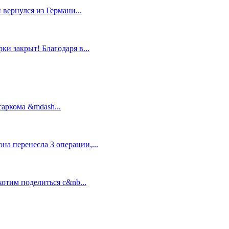
 вернулся из Германи...
и закрыт! Благодаря в...
саркома &mdash...
на перенесла 3 операции,...
отим поделиться с&nb...