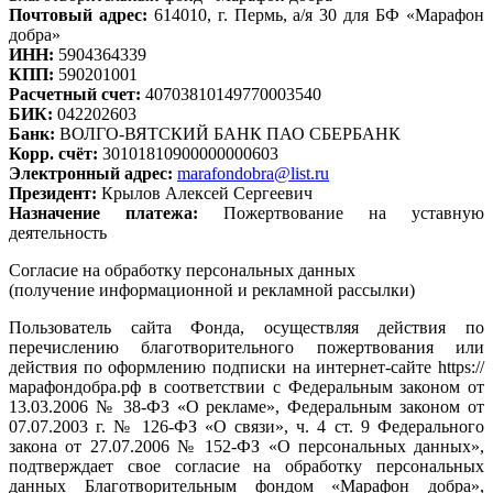
Почтовый адрес:
614010, г. Пермь, а/я 30 для БФ «Марафон
добра»
ИНН:
5904364339
КПП:
590201001
Расчетный счет:
40703810149770003540
БИК:
042202603
Банк:
ВОЛГО-ВЯТСКИЙ БАНК ПАО СБЕРБАНК
Корр. счёт:
30101810900000000603
Электронный адрес:
marafondobra@list.ru
Президент:
Крылов Алексей Сергеевич
Назначение платежа:
Пожертвование на уставную
деятельность
Согласие на обработку персональных данных
(получение информационной и рекламной рассылки)
Пользователь сайта Фонда, осуществляя действия по
перечислению благотворительного пожертвования или
действия по оформлению подписки на интернет-сайте https://
марафондобра.рф в соответствии с Федеральным законом от
13.03.2006 № 38-ФЗ «О рекламе», Федеральным законом от
07.07.2003 г. № 126-ФЗ «О связи», ч. 4 ст. 9 Федерального
закона от 27.07.2006 № 152-ФЗ «О персональных данных»,
подтверждает свое согласие на обработку персональных
данных Благотворительным фондом «Марафон добра»,