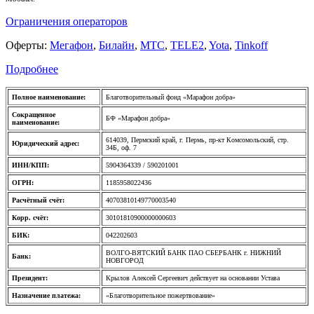
Ограничения операторов
Оферты:
Мегафон
,
Билайн
,
МТС
,
TELE2
,
Yota
,
Tinkoff
Подробнее
Полное наименование:
Благотворительный фонд «Марафон добра»
Сокращенное
БФ «Марафон добра»
наименование:
614039, Пермский край, г. Пермь, пр-кт Комсомольский, стр.
Юридический адрес:
34Б, оф. 7
ИНН/КПП:
5904364339 / 590201001
ОГРН:
1185958022436
Расчётный счёт:
40703810149770003540
Корр. счёт:
30101810900000000603
БИК:
042202603
ВОЛГО-ВЯТСКИЙ БАНК ПАО СБЕРБАНК г. НИЖНИЙ
Банк:
НОВГОРОД
Президент:
Крылов Алексей Сергеевич действует на основании Устава
Назначение платежа:
«Благотворительное пожертвование»