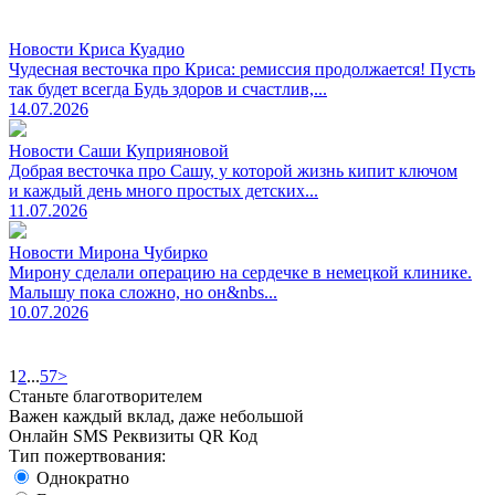
Новости Криса Куадио
Чудесная весточка про Криса: ремиссия продолжается! Пусть
так будет всегда Будь здоров и счастлив,...
14.07.2026
Новости Саши Куприяновой
Добрая весточка про Сашу, у которой жизнь кипит ключом
и каждый день много простых детских...
11.07.2026
Новости Мирона Чубирко
Мирону сделали операцию на сердечке в немецкой клинике.
Малышу пока сложно, но он&nbs...
10.07.2026
1
2
...
57
>
Станьте благотворителем
Важен каждый вклад, даже небольшой
Онлайн
SMS
Реквизиты
QR Код
Тип пожертвования:
Однократно