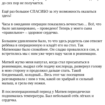
до сих пор не получается.
Ещё раз большое СПАСИБО за эту возможность оказаться
здесь!
Часы в ожидании операции показались вечностью… Всё, что
было запланировано, – проведено! Теперь у моего сына
«правильное» – здоровое сердечко.
Большим удивлением было, то что здесь родитель сам отвозит
ребёнка в операционную и кладёт его на стол. Так
Матвеюшке было спокойнее. Он сладко провалился в сон, и
встретились мы с ним уже через пару часов в реанимации.
Матвей жутко меня напугал, когда стал просыпаться в
реанимации, выдрал себе подачу кислорода, развернул голову
в мою сторону и продолжил дальше спать. Такой
бледненький, холодный... Весь этот час посещения
разговаривала с ним о том, какой он храбрый и сильный
малыш, и грела ему ножки.
В послеоперационный период у Матвея периодически
поднималась температура. Был небольшой отёк лёгких и
сердечка.