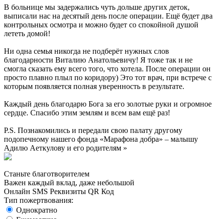
В больнице мы задержались чуть дольше других деток,
выписали нас на десятый день после операции. Ещё будет два
контрольных осмотра и можно будет со спокойной душой
лететь домой!
Ни одна семья никогда не подберёт нужных слов
благодарности Виталию Анатольевичу! Я тоже так и не
смогла сказать ему всего того, что хотела. После операции он
просто плавно плыл по коридору) Это тот врач, при встрече с
которым появляется полная уверенность в результате.
Каждый день благодарю Бога за его золотые руки и огромное
сердце. Спасибо этим землям и всем вам ещё раз!
P.S. Познакомились и передали свою палату другому
подопечному нашего фонда «Марафона добра» – малышу
Адилю Аеткулову и его родителям »
Станьте благотворителем
Важен каждый вклад, даже небольшой
Онлайн
SMS
Реквизиты
QR Код
Тип пожертвования:
Однократно