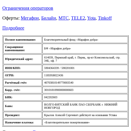
Ограничения операторов
Оферты:
Мегафон
,
Билайн
,
МТС
,
TELE2
,
Yota
,
Tinkoff
Подробнее
Полное наименование:
Благотворительный фонд «Марафон добра»
Сокращенное
БФ «Марафон добра»
наименование:
614039, Пермский край, г. Пермь, пр-кт Комсомольский, стр.
Юридический адрес:
34Б, оф. 7
ИНН/КПП:
5904364339 / 590201001
ОГРН:
1185958022436
Расчётный счёт:
40703810149770003540
Корр. счёт:
30101810900000000603
БИК:
042202603
ВОЛГО-ВЯТСКИЙ БАНК ПАО СБЕРБАНК г. НИЖНИЙ
Банк:
НОВГОРОД
Президент:
Крылов Алексей Сергеевич действует на основании Устава
Назначение платежа:
«Благотворительное пожертвование»