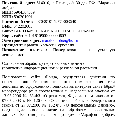
Почтовый адрес:
614010, г. Пермь, а/я 30 для БФ «Марафон
добра»
ИНН:
5904364339
КПП:
590201001
Расчетный счет:
40703810149770003540
БИК:
042202603
Банк:
ВОЛГО-ВЯТСКИЙ БАНК ПАО СБЕРБАНК
Корр. счёт:
30101810900000000603
Электронный адрес:
marafondobra@list.ru
Президент:
Крылов Алексей Сергеевич
Назначение платежа:
Пожертвование на уставную
деятельность
Согласие на обработку персональных данных
(получение информационной и рекламной рассылки)
Пользователь сайта Фонда, осуществляя действия по
перечислению благотворительного пожертвования или
действия по оформлению подписки на интернет-сайте https://
марафондобра.рф в соответствии с Федеральным законом от
13.03.2006 № 38-ФЗ «О рекламе», Федеральным законом от
07.07.2003 г. № 126-ФЗ «О связи», ч. 4 ст. 9 Федерального
закона от 27.07.2006 № 152-ФЗ «О персональных данных»,
подтверждает свое согласие на обработку персональных
данных Благотворительным фондом «Марафон добра»,