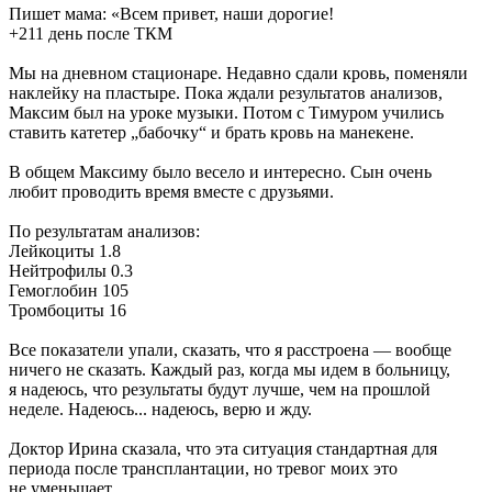
Пишет мама: «Всем привет, наши дорогие!
+211 день после ТКМ
Мы на дневном стационаре. Недавно сдали кровь, поменяли
наклейку на пластыре. Пока ждали результатов анализов,
Максим был на уроке музыки. Потом с Тимуром учились
ставить катетер „бабочку“ и брать кровь на манекене.
В общем Максиму было весело и интересно. Сын очень
любит проводить время вместе с друзьями.
По результатам анализов:
Лейкоциты 1.8
Нейтрофилы 0.3
Гемоглобин 105
Тромбоциты 16
Все показатели упали, сказать, что я расстроена — вообще
ничего не сказать. Каждый раз, когда мы идем в больницу,
я надеюсь, что результаты будут лучше, чем на прошлой
неделе. Надеюсь... надеюсь, верю и жду.
Доктор Ирина сказала, что эта ситуация стандартная для
периода после трансплантации, но тревог моих это
не уменьшает.