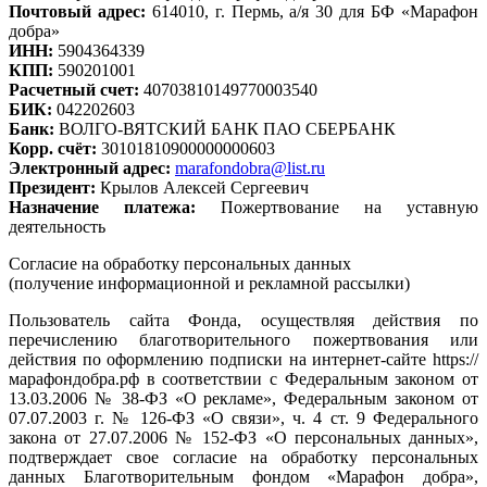
Почтовый адрес:
614010, г. Пермь, а/я 30 для БФ «Марафон
добра»
ИНН:
5904364339
КПП:
590201001
Расчетный счет:
40703810149770003540
БИК:
042202603
Банк:
ВОЛГО-ВЯТСКИЙ БАНК ПАО СБЕРБАНК
Корр. счёт:
30101810900000000603
Электронный адрес:
marafondobra@list.ru
Президент:
Крылов Алексей Сергеевич
Назначение платежа:
Пожертвование на уставную
деятельность
Согласие на обработку персональных данных
(получение информационной и рекламной рассылки)
Пользователь сайта Фонда, осуществляя действия по
перечислению благотворительного пожертвования или
действия по оформлению подписки на интернет-сайте https://
марафондобра.рф в соответствии с Федеральным законом от
13.03.2006 № 38-ФЗ «О рекламе», Федеральным законом от
07.07.2003 г. № 126-ФЗ «О связи», ч. 4 ст. 9 Федерального
закона от 27.07.2006 № 152-ФЗ «О персональных данных»,
подтверждает свое согласие на обработку персональных
данных Благотворительным фондом «Марафон добра»,