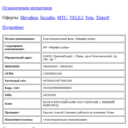
Ограничения операторов
Оферты:
Мегафон
,
Билайн
,
МТС
,
TELE2
,
Yota
,
Tinkoff
Подробнее
Полное наименование:
Благотворительный фонд «Марафон добра»
Сокращенное
БФ «Марафон добра»
наименование:
614039, Пермский край, г. Пермь, пр-кт Комсомольский, стр.
Юридический адрес:
34Б, оф. 7
ИНН/КПП:
5904364339 / 590201001
ОГРН:
1185958022436
Расчётный счёт:
40703810149770003540
Корр. счёт:
30101810900000000603
БИК:
042202603
ВОЛГО-ВЯТСКИЙ БАНК ПАО СБЕРБАНК г. НИЖНИЙ
Банк:
НОВГОРОД
Президент:
Крылов Алексей Сергеевич действует на основании Устава
Назначение платежа:
«Благотворительное пожертвование»