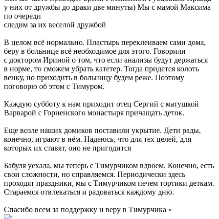
у них от дружбы до драки две минуты) Мы с мамой Максима
по очереди
следим за их веселой дружбой
В целом всё нормально. Пластырь переклеиваем сами дома,
беру в больнице всё необходимое для этого. Говорили
с доктором Ириной о том, что если анализы будут держаться
в норме, то сможем убрать катетер. Тогда придется колоть
венку, но приходить в больницу будем реже. Поэтому
поговорю об этом с Тимуром.
Каждую субботу к нам приходит отец Сергий с матушкой
Варварой с Горненского монастыря причащать деток.
Еще возле наших домиков поставили укрытие. Дети рады,
конечно, играют в нём. Надеюсь, что для тех целей, для
которых их ставят, оно не пригодится
Бабуля уехала, мы теперь с Тимурчиком вдвоем. Конечно, есть
свои сложности, но справляемся. Периодически здесь
проходят праздники, мы с Тимурчиком печем тортики деткам.
Стараемся отвлекаться и радоваться каждому дню.
Спасибо всем за поддержку и веру в Тимурчика »